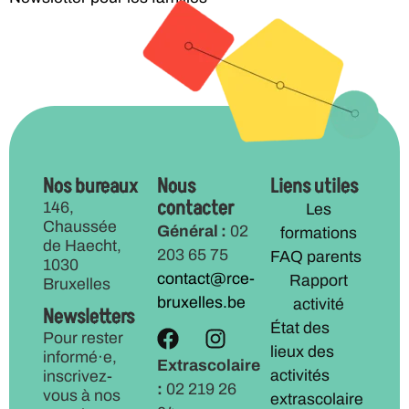
Nos bureaux
Nous
Liens utiles
contacter
146,
Les
Chaussée
Général :
02
formations
de Haecht,
203 65 75
FAQ parents
1030
contact@rce-
Rapport
Bruxelles
bruxelles.be
activité
Newsletters
État des
Pour rester
lieux des
informé·e,
Extrascolaire
activités
inscrivez-
:
02 219 26
vous à nos
extrascolaire