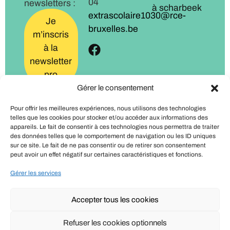
04
newsletters :
à scharbeek
extrascolaire1030@rce-
Je
bruxelles.be
m’inscris
à la
newsletter
pro
Gérer le consentement
Je
Pour offrir les meilleures expériences, nous utilisons des technologies
m’inscris
telles que les cookies pour stocker et/ou accéder aux informations des
à la
appareils. Le fait de consentir à ces technologies nous permettra de traiter
des données telles que le comportement de navigation ou les ID uniques
newsletter
sur ce site. Le fait de ne pas consentir ou de retirer son consentement
familles
peut avoir un effet négatif sur certaines caractéristiques et fonctions.
Gérer les services
Accepter tous les cookies
Politique de confidentialité
Refuser les cookies optionnels
Mentions légales