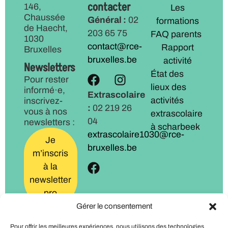
contacter
146,
Les
Chaussée
Général :
02
formations
de Haecht,
203 65 75
FAQ parents
1030
contact@rce-
Rapport
Bruxelles
bruxelles.be
activité
Newsletters
État des
Pour rester
lieux des
informé·e,
Extrascolaire
activités
inscrivez-
:
02 219 26
vous à nos
extrascolaire
04
newsletters :
à scharbeek
extrascolaire1030@rce-
Je
bruxelles.be
m’inscris
à la
newsletter
pro
Gérer le consentement
Je
Pour offrir les meilleures expériences, nous utilisons des technologies