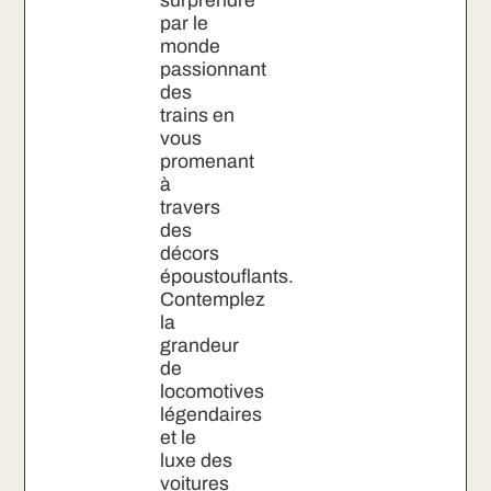
surprendre
par le
monde
passionnant
des
trains en
vous
promenant
à
travers
des
décors
époustouflants.
Contemplez
la
grandeur
de
locomotives
légendaires
et le
luxe des
voitures