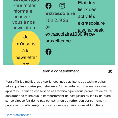
État des
Pour rester
lieux des
informé·e,
Extrascolaire
activités
inscrivez-
:
02 219 26
vous à nos
extrascolaire
04
newsletters :
à scharbeek
extrascolaire1030@rce-
Je
bruxelles.be
m’inscris
à la
newsletter
pro
Gérer le consentement
Je
Pour offrir les meilleures expériences, nous utilisons des technologies
m’inscris
telles que les cookies pour stocker et/ou accéder aux informations des
à la
appareils. Le fait de consentir à ces technologies nous permettra de traiter
des données telles que le comportement de navigation ou les ID uniques
newsletter
sur ce site. Le fait de ne pas consentir ou de retirer son consentement
familles
peut avoir un effet négatif sur certaines caractéristiques et fonctions.
Gérer les services