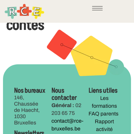
Family Sunday
contes
Nos bureaux
Nous
Liens utiles
contacter
146,
Les
Chaussée
Général :
02
formations
de Haecht,
203 65 75
FAQ parents
1030
contact@rce-
Rapport
Bruxelles
bruxelles.be
activité
Newsletters