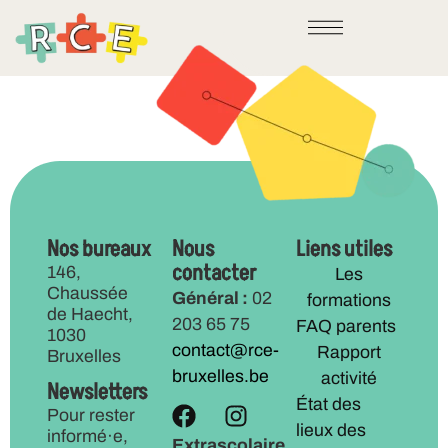
Maison Rue verte
Nos bureaux
Nous
Liens utiles
contacter
146,
Les
Chaussée
Général :
02
formations
de Haecht,
203 65 75
FAQ parents
1030
contact@rce-
Rapport
Bruxelles
bruxelles.be
activité
Newsletters
État des
Pour rester
lieux des
informé·e,
Extrascolaire