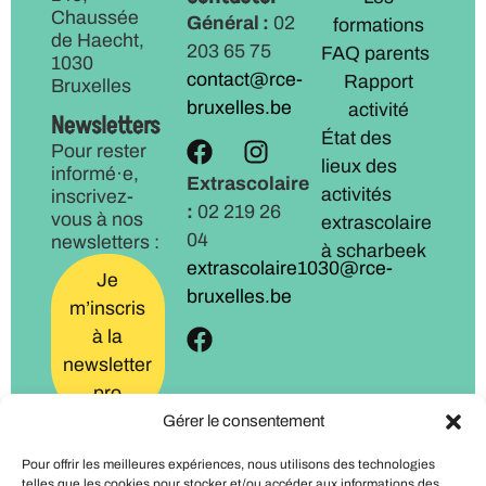
Chaussée
Général :
02
formations
de Haecht,
203 65 75
FAQ parents
1030
contact@rce-
Rapport
Bruxelles
bruxelles.be
activité
Newsletters
État des
Pour rester
lieux des
informé·e,
Extrascolaire
activités
inscrivez-
:
02 219 26
vous à nos
extrascolaire
04
newsletters :
à scharbeek
extrascolaire1030@rce-
Je
bruxelles.be
m’inscris
à la
newsletter
pro
Gérer le consentement
Je
Pour offrir les meilleures expériences, nous utilisons des technologies
m’inscris
telles que les cookies pour stocker et/ou accéder aux informations des