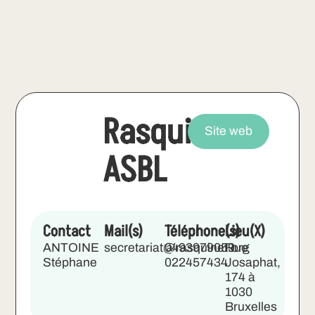
Rasquinet
Site web
ASBL
Contact
Mail(s)
Téléphone(s)
Lieu(X)
ANTOINE
secretariat@rasquinet.org
0493979059
Rue
Stéphane
022457434
Josaphat,
174 à
1030
Bruxelles