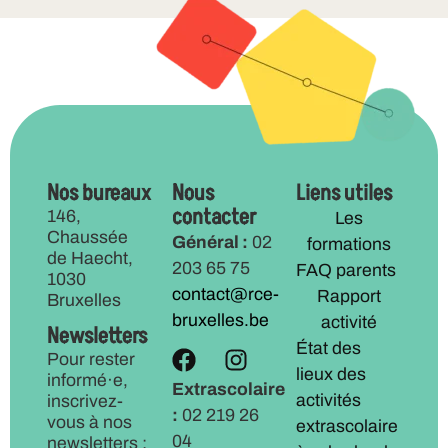
Nos bureaux
Nous
Liens utiles
contacter
146,
Les
Chaussée
Général :
02
formations
de Haecht,
203 65 75
FAQ parents
1030
contact@rce-
Rapport
Bruxelles
bruxelles.be
activité
Newsletters
État des
Pour rester
lieux des
informé·e,
Extrascolaire
activités
inscrivez-
:
02 219 26
vous à nos
extrascolaire
04
newsletters :