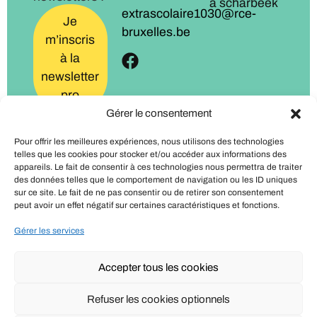
à scharbeek
extrascolaire1030@rce-
Je
bruxelles.be
m’inscris
à la
newsletter
pro
Gérer le consentement
Je
Pour offrir les meilleures expériences, nous utilisons des technologies
m’inscris
telles que les cookies pour stocker et/ou accéder aux informations des
à la
appareils. Le fait de consentir à ces technologies nous permettra de traiter
des données telles que le comportement de navigation ou les ID uniques
newsletter
sur ce site. Le fait de ne pas consentir ou de retirer son consentement
familles
peut avoir un effet négatif sur certaines caractéristiques et fonctions.
Gérer les services
Accepter tous les cookies
Politique de confidentialité
Refuser les cookies optionnels
Mentions légales