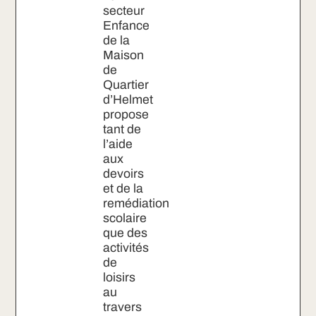
secteur
Enfance
de la
Maison
de
Quartier
d’Helmet
propose
tant de
l’aide
aux
devoirs
et de la
remédiation
scolaire
que des
activités
de
loisirs
au
travers