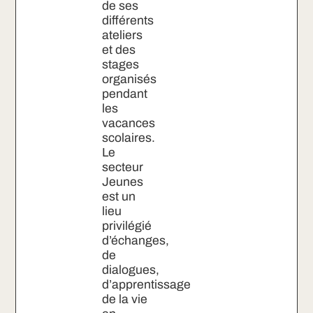
de ses
différents
ateliers
et des
stages
organisés
pendant
les
vacances
scolaires.
Le
secteur
Jeunes
est un
lieu
privilégié
d’échanges,
de
dialogues,
d’apprentissage
de la vie