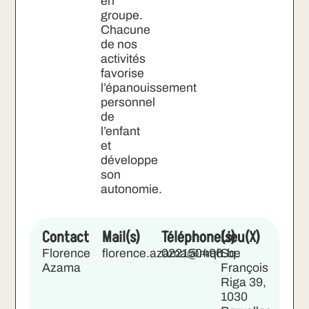
en
groupe.
Chacune
de nos
activités
favorise
l’épanouissement
personnel
de
l’enfant
et
développe
son
autonomie.
Contact
Mail(s)
Téléphone(s)
Lieu(X)
Florence
florence.azama@mqh.be
022150496
Sq.
Azama
François
Riga 39,
1030