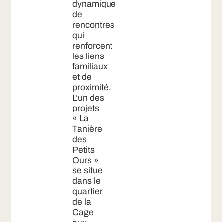
dynamique
de
rencontres
qui
renforcent
les liens
familiaux
et de
proximité.
L’un des
projets
« La
Tanière
des
Petits
Ours »
se situe
dans le
quartier
de la
Cage