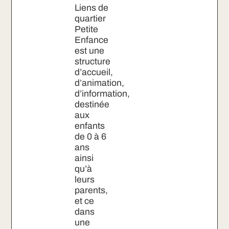
Liens de
quartier
Petite
Enfance
est une
structure
d’accueil,
d’animation,
d’information,
destinée
aux
enfants
de 0 à 6
ans
ainsi
qu’à
leurs
parents,
et ce
dans
une