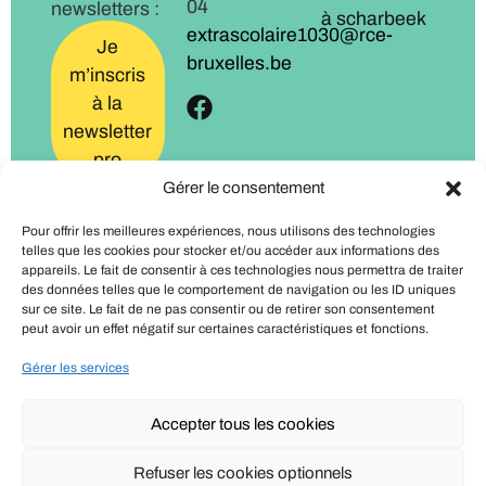
04
newsletters :
à scharbeek
extrascolaire1030@rce-
Je
bruxelles.be
m’inscris
à la
newsletter
pro
Gérer le consentement
Je
Pour offrir les meilleures expériences, nous utilisons des technologies
m’inscris
telles que les cookies pour stocker et/ou accéder aux informations des
à la
appareils. Le fait de consentir à ces technologies nous permettra de traiter
des données telles que le comportement de navigation ou les ID uniques
newsletter
sur ce site. Le fait de ne pas consentir ou de retirer son consentement
familles
peut avoir un effet négatif sur certaines caractéristiques et fonctions.
Gérer les services
Accepter tous les cookies
Politique de confidentialité
Refuser les cookies optionnels
Mentions légales