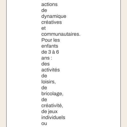
actions
de
dynamique
créatives
et
communautaires.
Pour les
enfants
de 3 à 6
ans :
des
activités
de
loisirs,
de
bricolage,
de
créativité,
de jeux
individuels
ou