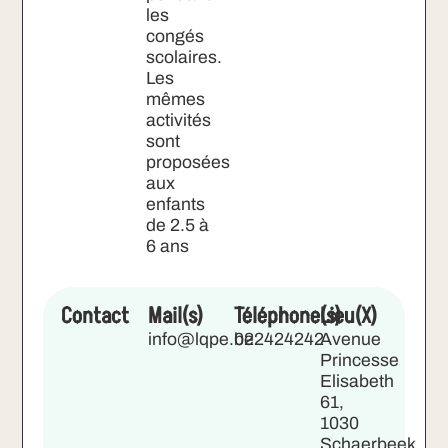
les
congés
scolaires.
Les
mêmes
activités
sont
proposées
aux
enfants
de 2.5 à
6 ans
Contact
Mail(s)
Téléphone(s)
Lieu(X)
info@lqpe.be
022424242
Avenue
Princesse
Elisabeth
61,
1030
Schaerbeek,