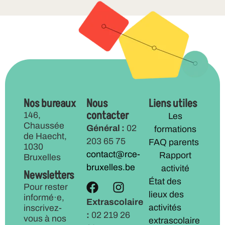
Nos bureaux
Nous
Liens utiles
contacter
146,
Les
Chaussée
Général :
02
formations
de Haecht,
203 65 75
FAQ parents
1030
contact@rce-
Rapport
Bruxelles
bruxelles.be
activité
Newsletters
État des
Pour rester
lieux des
informé·e,
Extrascolaire
activités
inscrivez-
:
02 219 26
vous à nos
extrascolaire