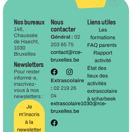
Nos bureaux
Nous
Liens utiles
contacter
146,
Les
Chaussée
Général :
02
formations
de Haecht,
203 65 75
FAQ parents
1030
contact@rce-
Rapport
Bruxelles
bruxelles.be
activité
Newsletters
État des
Pour rester
lieux des
informé·e,
Extrascolaire
activités
inscrivez-
:
02 219 26
vous à nos
extrascolaire
04
newsletters :
à scharbeek
extrascolaire1030@rce-
Je
bruxelles.be
m’inscris
à la
newsletter