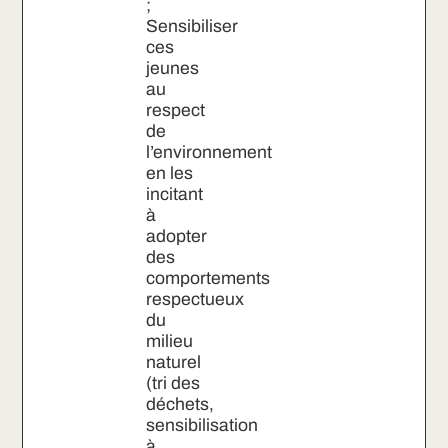
;
Sensibiliser
ces
jeunes
au
respect
de
l’environnement
en les
incitant
à
adopter
des
comportements
respectueux
du
milieu
naturel
(tri des
déchets,
sensibilisation
à