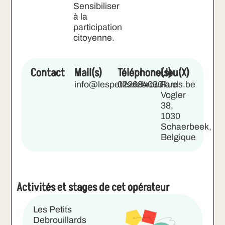
Sensibiliser
à la
participation
citoyenne.
Contact
Mail(s)
Téléphone(s)
Lieu(X)
info@lespetitsdebrouillards.be
022684030
Rue
Vogler
38,
1030
Schaerbeek,
Belgique
Activités et stages de cet opérateur
Les Petits
Debrouillards