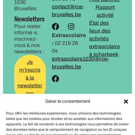
1030
contact@rce-
Rapport
Bruxelles
bruxelles.be
activité
Newsletters
État des
Pour rester
lieux des
informé·e,
Extrascolaire
activités
inscrivez-
:
02 219 26
vous à nos
extrascolaire
04
newsletters :
à scharbeek
extrascolaire1030@rce-
Je
bruxelles.be
m’inscris
à la
newsletter
pro
Gérer le consentement
Je
Pour offrir les meilleures expériences, nous utilisons des technologies
m’inscris
telles que les cookies pour stocker et/ou accéder aux informations des
à la
appareils. Le fait de consentir à ces technologies nous permettra de traiter
des données telles que le comportement de navigation ou les ID uniques
newsletter