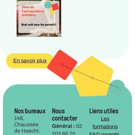
En savoir plus
Nos bureaux
Nous
Liens utiles
contacter
146,
Les
Chaussée
Général :
02
formations
de Haecht,
203 65 75
FAQ parents