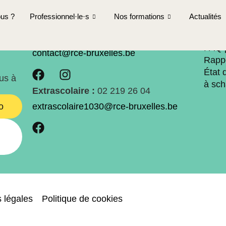
 futsal et psyc
us ?
Professionnel·le·s
Nos formations
Actualités
Nous contacter
Lie
Les f
Général :
02 203 65 75
les
FAQ 
contact@rce-bruxelles.be
Rappo
État 
ous à
à sc
Extrascolaire :
02 219 26 04
o
extrascolaire1030@rce-bruxelles.be
 légales
Politique de cookies