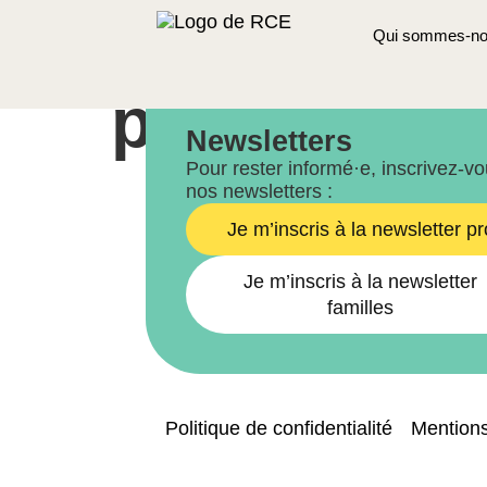
Multisport,
Qui sommes-no
Nos bureaux
146, Chaussée de Haecht,
pour les fil
1030 Bruxelles
Newsletters
Pour rester informé·e, inscrivez-v
nos newsletters :
Je m’inscris à la newsletter pr
Je m’inscris à la newsletter
familles
Politique de confidentialité
Mentions