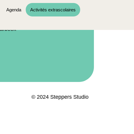
ormations
parents
Agenda
Activités extrascolaires
rt activité
des lieux des activités extrascolaire
harbeek
© 2024 Steppers Studio