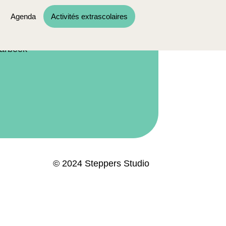
ormations
parents
Agenda
Activités extrascolaires
rt activité
des lieux des activités extrascolaire
harbeek
© 2024 Steppers Studio