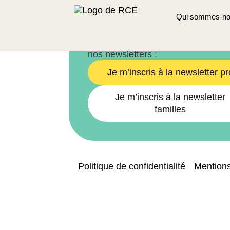
Mouvement
1030 Bruxelles
Qui sommes-no
Newsletters
Pour rester informé·e, inscrivez-v
nos newsletters :
Je m’inscris à la newsletter pr
Je m’inscris à la newsletter
familles
Politique de confidentialité
Mentions