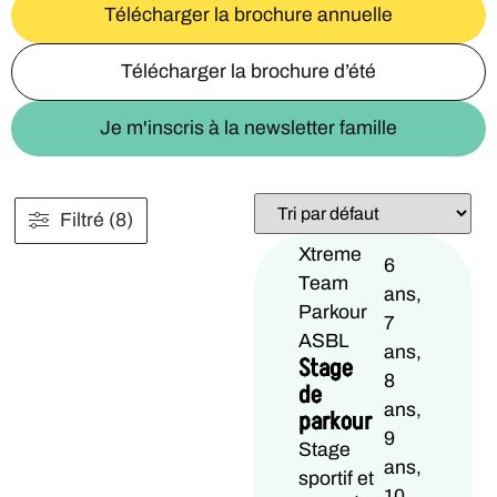
Télécharger la brochure annuelle
Télécharger la brochure d’été
Je m'inscris à la newsletter famille
Filtré (8)
Xtreme
6
Team
ans,
Parkour
7
ASBL
ans,
Stage
8
de
ans,
parkour
9
Stage
ans,
sportif et
10