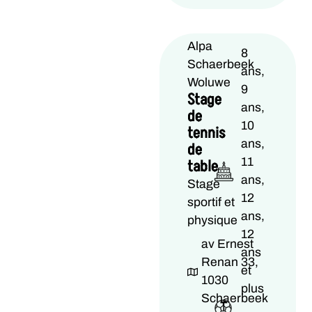
Alpa
8
Schaerbeek
ans,
Woluwe
9
Stage
ans,
de
10
tennis
ans,
de
11
table
ans,
Stage
12
sportif et
ans,
physique
12
av Ernest
ans
Renan 33,
et
1030
plus
Schaerbeek
T