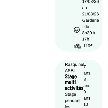
17/08/26
au
21/08/26
Garderie
: de
8h30 à
17h
110€
Rasquinet
7
ASBL
ans,
Stage
8
multi
ans,
activités
9
Stage
ans,
pendant
10
les