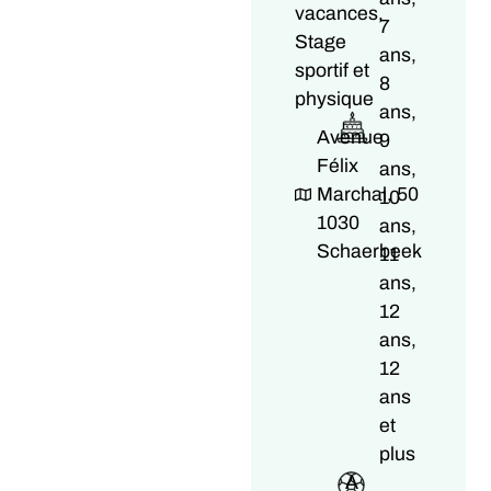
vacances,
7
Stage
ans,
sportif et
8
physique
ans,
Avenue
9
Félix
ans,
Marchal, 50
10
1030
ans,
Schaerbeek
11
ans,
12
ans,
12
ans
et
plus
A