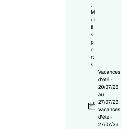
,
M
ul
ti
s
p
o
rt
s
Vacances
d'été -
20/07/26
au
27/07/26,
Vacances
d'été -
27/07/26