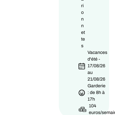
ri
o
n
n
et
te
s
Vacances
d'été -
17/08/26
au
21/08/26
Garderie
: de 8h à
17h
104
euros/semai