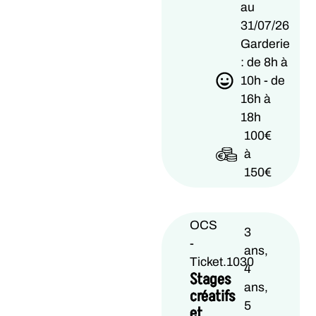
au
31/07/26
Garderie
: de 8h à
10h - de
16h à
18h
100€
à
150€
OCS
3
-
ans,
Ticket.1030
4
Stages
ans,
créatifs
5
et