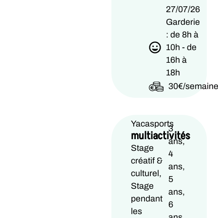
27/07/26
Garderie
: de 8h à
10h - de
16h à
18h
30€/semain
Yacasports
3
multiactivités
ans,
Stage
4
créatif &
ans,
culturel,
5
Stage
ans,
pendant
6
les
ans,