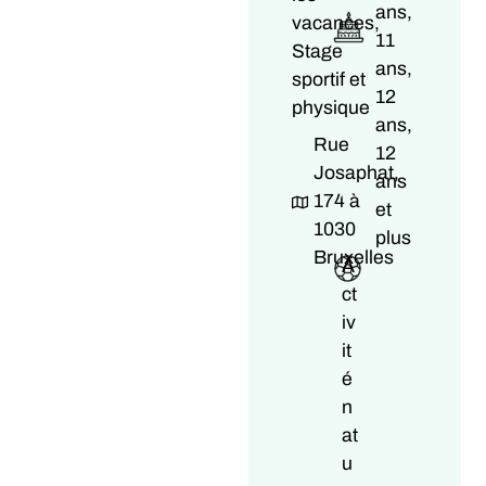
ans,
vacances,
11
Stage
ans,
sportif et
12
physique
ans,
Rue
12
Josaphat,
ans
174 à
et
1030
plus
Bruxelles
A
ct
iv
it
é
n
at
u