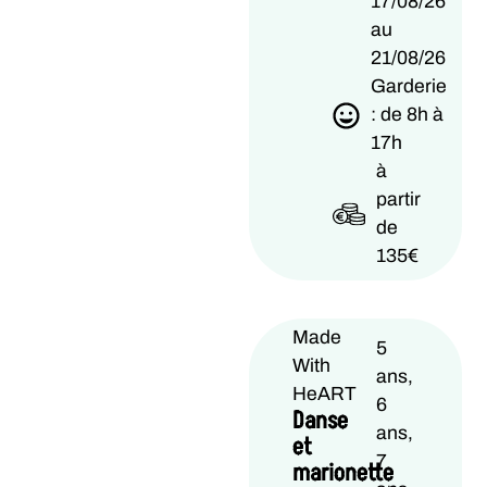
17/08/26
au
21/08/26
Garderie
: de 8h à
17h
à
partir
de
135€
Made
5
With
ans,
HeART
6
Danse
ans,
et
7
marionette