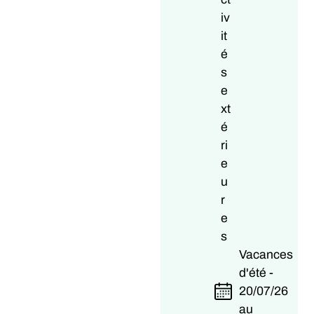
iv
it
é
s
e
xt
é
ri
e
u
r
e
s
Vacances
d'été -
20/07/26
au