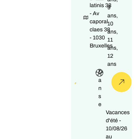
latinis 38
9
- Av
ans,
caporal
10
claes 38
ans,
- 1030
11
Bruxelles
ans,
12
ans
D
a
n
s
e
Vacances
d'été -
10/08/26
au