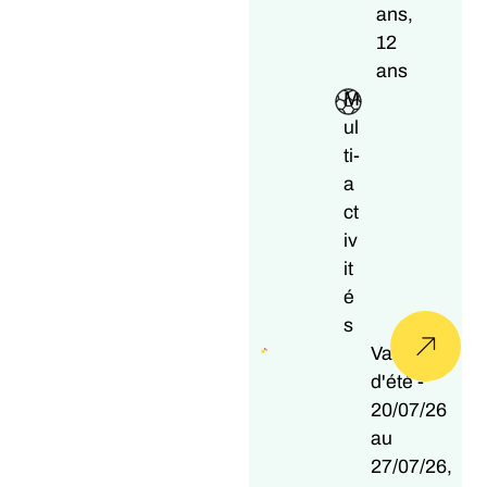
ans,
12
ans
M
ul
ti-
a
ct
iv
it
é
s
Vacances
d'été -
20/07/26
au
27/07/26,