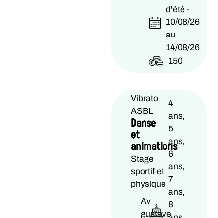
d'été -
10/08/26
au
14/08/26
150
Vibrato
4
ASBL
ans,
Danse
5
et
ans,
animations
6
Stage
ans,
sportif et
7
physique
ans,
Av
8
gustave
ans,