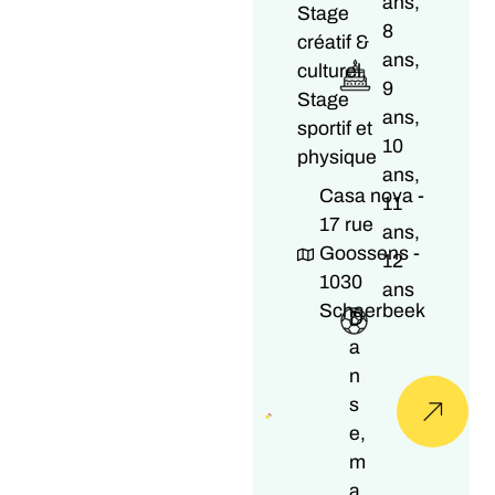
ans,
Stage
8
créatif &
ans,
culturel,
9
Stage
ans,
sportif et
10
physique
ans,
Casa nova -
11
17 rue
ans,
Goossens -
12
1030
ans
Schaerbeek
D
a
n
s
e,
m
a