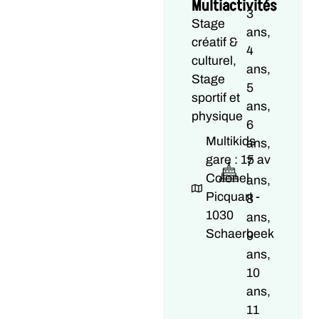
Multiactivités
3
Stage
ans,
créatif &
4
culturel,
ans,
Stage
5
sportif et
ans,
physique
6
Multikids
ans,
gare : 15 av
7
Colonel
ans,
Picquart -
8
1030
ans,
Schaerbeek
9
ans,
10
ans,
11