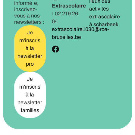
lieux des
informé·e,
Extrascolaire
activités
inscrivez-
:
02 219 26
vous à nos
extrascolaire
04
newsletters :
à scharbeek
extrascolaire1030@rce-
Je
bruxelles.be
m’inscris
à la
newsletter
pro
Je
m’inscris
à la
newsletter
familles