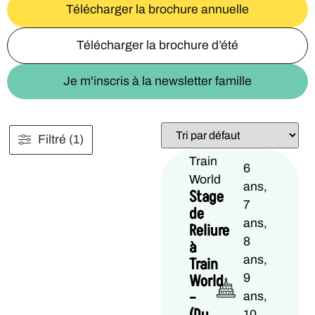
Télécharger la brochure annuelle
Télécharger la brochure d’été
Je m'inscris à la newsletter famille
Filtré (1)
Train
6
World
ans,
Stage
7
de
ans,
Reliure
8
à
ans,
Train
World
9
–
ans,
10