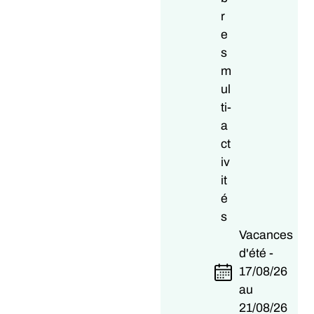
r
e
s
m
ul
ti-
a
ct
iv
it
é
s
Vacances
d'été -
17/08/26
au
21/08/26