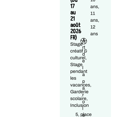
(Du
17
ans,
au
11
21
ans,
août
12
2026
ans
FR)
A
Stage
rt
créatif &
d
culturel,
e
Stage
l
pendant
a
les
p
vacances,
a
Garderie
r
scolaire,
o
Inclusion
l
5, place
e