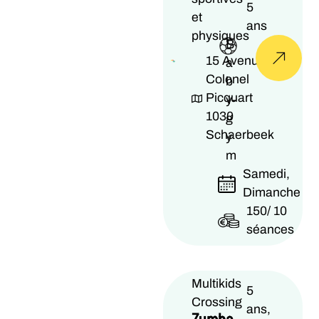
5
et
ans
physiques
B
15 Avenue
a
Colonel
b
Picquart
y-
1030
g
Schaerbeek
y
m
Samedi,
Dimanche
150/ 10
séances
Multikids
5
Crossing
ans,