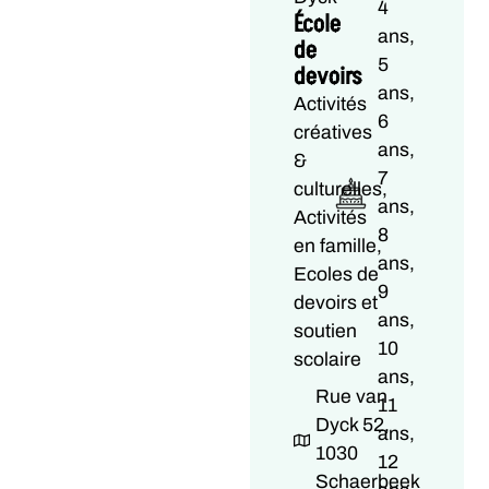
4
École
ans,
de
5
devoirs
ans,
Activités
6
créatives
ans,
&
7
culturelles,
ans,
Activités
8
en famille,
ans,
Ecoles de
9
devoirs et
ans,
soutien
10
scolaire
ans,
Rue van
11
Dyck 52,
ans,
1030
12
Schaerbeek