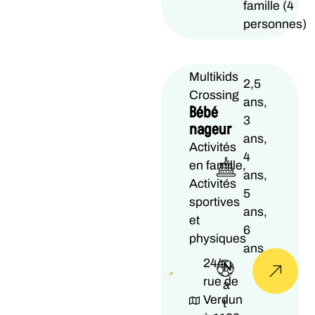
famille (4
personnes)
Multikids
2,5
Crossing
ans,
Bébé
3
nageur
ans,
Activités
4
en famille,
ans,
Activités
5
sportives
ans,
et
6
physiques
ans
244,
N
rue de
a
Verdun
t