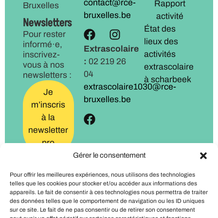
contact@rce-
Rapport
Bruxelles
bruxelles.be
activité
Newsletters
État des
Pour rester
lieux des
informé·e,
Extrascolaire
activités
inscrivez-
:
02 219 26
vous à nos
extrascolaire
04
newsletters :
à scharbeek
extrascolaire1030@rce-
Je
bruxelles.be
m’inscris
à la
newsletter
pro
Gérer le consentement
Je
Pour offrir les meilleures expériences, nous utilisons des technologies
m’inscris
telles que les cookies pour stocker et/ou accéder aux informations des
à la
appareils. Le fait de consentir à ces technologies nous permettra de traiter
des données telles que le comportement de navigation ou les ID uniques
newsletter
sur ce site. Le fait de ne pas consentir ou de retirer son consentement
familles