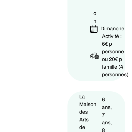
i
o
n
Dimanche
Activité :
6€ p
personne
ou 20€ p
famille (4
personnes)
La
6
Maison
ans,
des
7
Arts
ans,
de
8