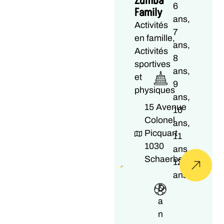
Zumba
6
Family
ans,
Activités
7
en famille,
ans,
Activités
8
sportives
ans,
et
9
physiques
ans,
15 Avenue
10
Colonel
ans,
Picquart
11
1030
ans,
Schaerbeek
12
ans
D
a
n