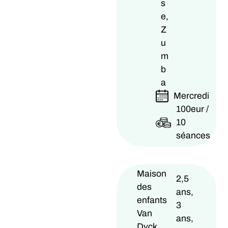
s
e,
Z
u
m
b
a
Mercredi
100eur /
10
séances
Maison
2,5
des
ans,
enfants
3
Van
ans,
Dyck