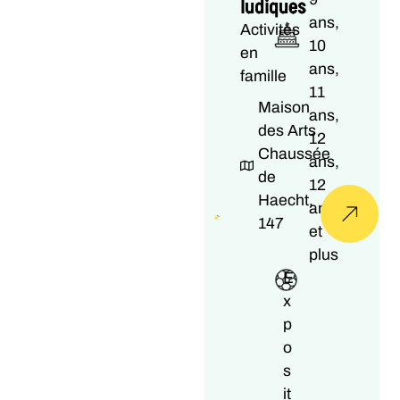
ludiques
ans,
Activités
10
en
ans,
famille
11
Maison
ans,
des Arts
12
Chaussée
ans,
de
12
Haecht,
ans
147
et
plus
E
x
p
o
s
it