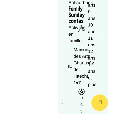
Schaerbeek
ans,
Family
9
Sunday
ans,
contes
10
Activités
ans,
en
11
famille
ans,
Maison
12
des Arts
ans,
Chaussée
12
de
ans
Haecht,
et
147
plus
L
e
c
t