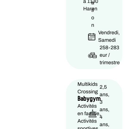
à 1130
a
Haren
ti
o
n
Vendredi,
Samedi
258-283
eur /
trimestre
Multikids
2,5
Crossing
ans,
Babygym
3
Activités
ans,
en famille,
4
Activités
ans,
sportives