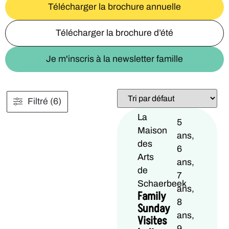
Télécharger la brochure annuelle
Télécharger la brochure d’été
Je m'inscris à la newsletter famille
Filtré (6)
La
5
Maison
ans,
des
6
Arts
ans,
de
7
Schaerbeek
ans,
Family
8
Sunday
ans,
Visites
9