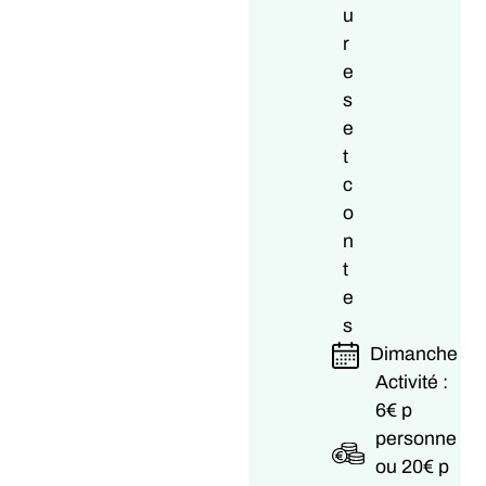
u
r
e
s
e
t
c
o
n
t
e
s
Dimanche
Activité :
6€ p
personne
ou 20€ p