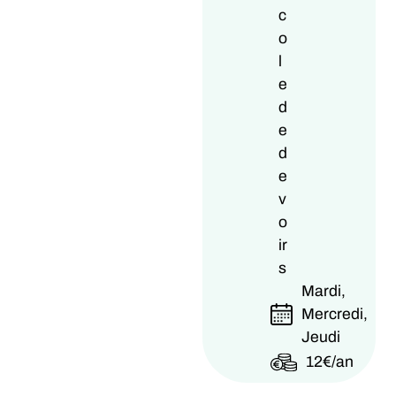
c
o
l
e
d
e
d
e
v
o
ir
s
Mardi,
Mercredi,
Jeudi
12€/an