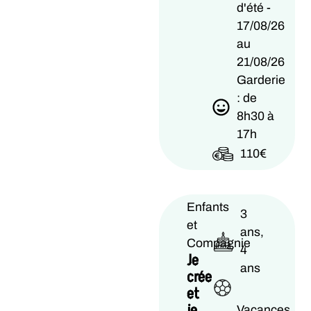
d'été -
17/08/26
au
21/08/26
Garderie
: de
8h30 à
17h
110€
Enfants
3
et
ans,
Compagnie
4
Je
ans
crée
et
je
Vacances