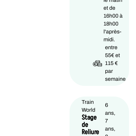
le matin
et de
16h00 à
18h00
l'après-
midi.
entre
55€ et
115 €
par
semaine
Train
6
World
ans,
Stage
7
de
ans,
Reliure