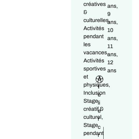
créatives
ans,
&
9
culturelles,
ans,
Activités
10
pendant
ans,
les
11
vacances,
ans,
Activités
12
sportives
ans
et
A
physiques,
t
Inclusion
e
Stage
li
créatif &
e
culturel,
r
Stage
c
pendant
r