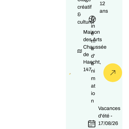
12
créatif
ans
&
C
culturel
in
Maison
é
des Arts
m
Chaussée
a
de
d'
Haecht,
a
147
ni
m
at
io
n
Vacances
d'été -
17/08/26