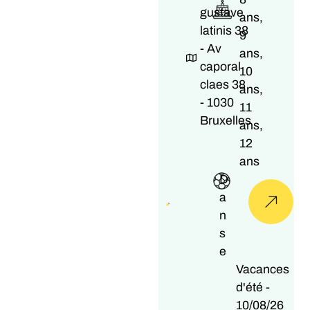
gustave
ans,
latinis 38
9
- Av
ans,
caporal
10
claes 38
ans,
- 1030
11
Bruxelles
ans,
12
ans
D
a
n
s
e
Vacances
d'été -
10/08/26