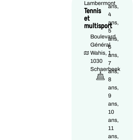
Lambermont
ans,
Tennis
4
et
ans,
multisport
5
Boulevard
ans,
Général
6
Wahis, 1
ans,
1030
7
Schaerbeek
ans,
8
ans,
9
ans,
10
ans,
11
ans,