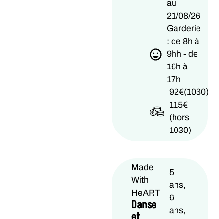
au
21/08/26
Garderie
: de 8h à
9hh - de
16h à
17h
92€(1030)
115€
(hors
1030)
Made
5
With
ans,
HeART
6
Danse
ans,
et