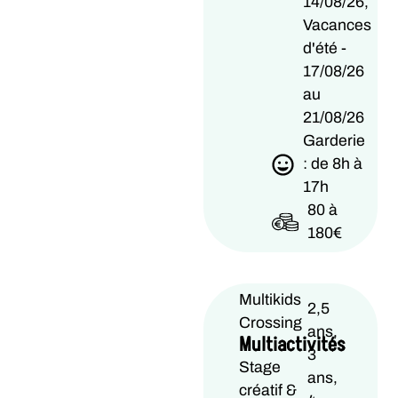
14/08/26,
Vacances
d'été -
17/08/26
au
21/08/26
Garderie
: de 8h à
17h
80 à
180€
Multikids
2,5
Crossing
ans,
Multiactivités
3
Stage
ans,
créatif &