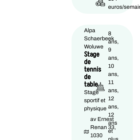
euros/semai
Alpa
8
Schaerbeek
ans,
Woluwe
9
Stage
ans,
de
10
tennis
ans,
de
11
table
ans,
Stage
12
sportif et
ans,
physique
12
av Ernest
ans
Renan 33,
et
1030
plus