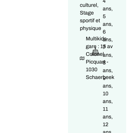
4
culturel,
ans,
Stage
5
sportif et
ans,
physique
6
Multikids
ans,
gare : 15 av
7
Colonel
ans,
Picquart -
8
1030
ans,
Schaerbeek
9
ans,
10
ans,
11
ans,
12
ans