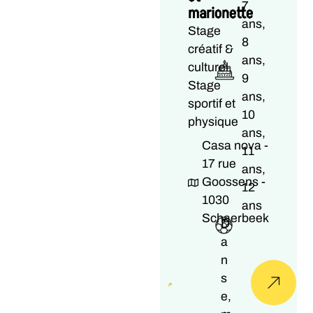
7
marionette
ans,
Stage
8
créatif &
ans,
culturel,
9
Stage
ans,
sportif et
10
physique
ans,
Casa nova -
11
17 rue
ans,
Goossens -
12
1030
ans
Schaerbeek
D
a
n
s
e,