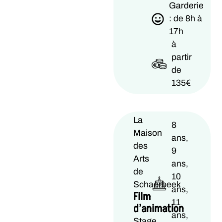
Garderie
: de 8h à
17h
à
partir
de
135€
La
8
Maison
ans,
des
9
Arts
ans,
de
10
Schaerbeek
ans,
Film
11
d’animation
ans,
Stage