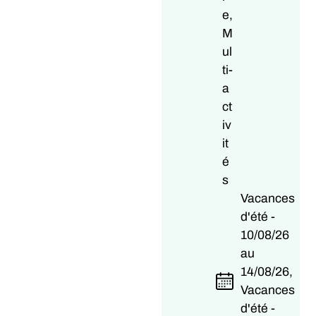
e,
M
ul
ti-
a
ct
iv
it
é
s
Vacances
d'été -
10/08/26
au
14/08/26,
Vacances
d'été -