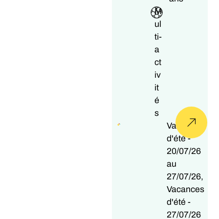
M
ul
ti-
a
ct
iv
it
é
s
Vacances
d'été -
20/07/26
au
27/07/26,
Vacances
d'été -
27/07/26