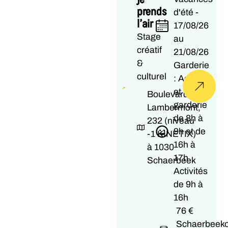
prends
d'été -
l’air
17/08/26
Stage
au
créatif
21/08/26
&
Garderie
culturel
: Accueil
et
Boulevard
garderie
Lambermont,
de 8h à
232 (niveau
9h et de
-1 KINETIX)
16h à
à 1030
17h
Schaerbeek
Activités
de 9h à
16h
76 €
Schaerbeeko