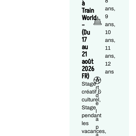
8
à
ans,
Train
World
9
–
ans,
(Du
10
17
ans,
au
11
21
ans,
août
12
2026
ans
FR)
A
Stage
rt
créatif &
d
culturel,
e
Stage
l
pendant
a
les
p
vacances,
a