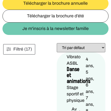
Télécharger la brochure annuelle
Télécharger la brochure d’été
Je m'inscris à la newsletter famille
Filtré (17)
Vibrato
4
ASBL
ans,
Danse
5
et
ans,
animations
6
Stage
ans,
sportif et
7
physique
ans,
Av
8