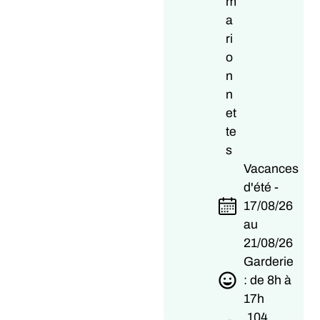
m
a
ri
o
n
n
et
te
s
Vacances
d'été -
17/08/26
au
21/08/26
Garderie
: de 8h à
17h
104