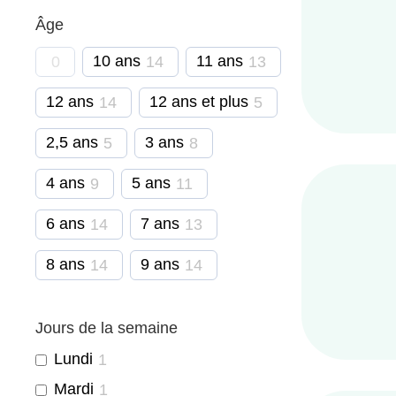
Âge
10 ans
11 ans
0
14
13
12 ans
12 ans et plus
14
5
2,5 ans
3 ans
5
8
4 ans
5 ans
9
11
6 ans
7 ans
14
13
8 ans
9 ans
14
14
Jours de la semaine
Lundi
1
Mardi
1