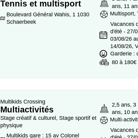
Tennis et multisport
ans, 11 an
Multisport,
Boulevard Général Wahis, 1 1030
Schaerbeek
Vacances d
d'été - 27/
03/08/26 a
14/08/26, 
Garderie :
80 à 180€
Multikids Crossing
2,5 ans, 3
Multiactivités
ans, 10 an
Stage créatif & culturel, Stage sportif et
Multi-activi
physique
Vacances d
Multikids gare : 15 av Colonel
d'été - 27/