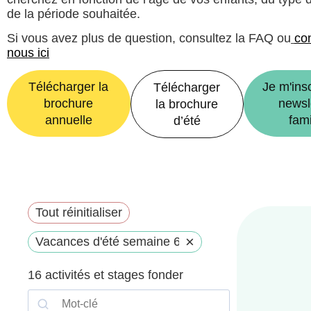
de la période souhaitée.
Si vous avez plus de question, consultez la FAQ ou
co
nous ici
Télécharger la
Je m'insc
Télécharger
brochure
newsl
la brochure
annuelle
fami
d’été
Tout réinitialiser
×
Vacances d'été semaine 6
16
activités et stages fonder