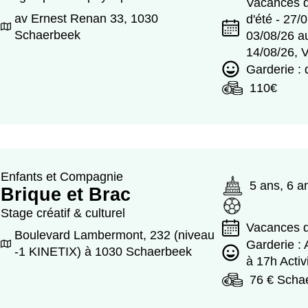
Vacances d
av Ernest Renan 33, 1030
d'été - 27/
Schaerbeek
03/08/26 a
14/08/26, 
Garderie :
110€
Enfants et Compagnie
5 ans, 6 a
Brique et Brac
Stage créatif & culturel
Vacances d
Boulevard Lambermont, 232 (niveau
Garderie : 
-1 KINETIX) à 1030 Schaerbeek
à 17h Activ
76 € Scha