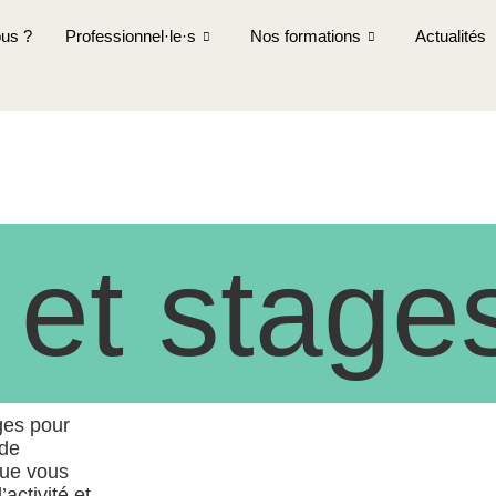
us ?
Professionnel·le·s
Nos formations
Actualités
 et stage
ages pour
 de
que vous
activité et