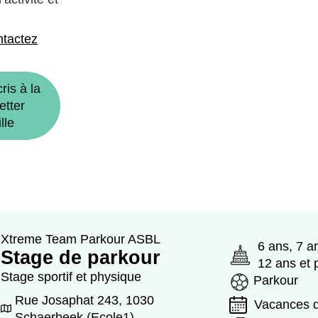
ntactez
ris à la
etter
lle
Xtreme Team Parkour ASBL
6 ans, 7 a
Stage de parkour
12 ans et 
Stage sportif et physique
Parkour
Rue Josaphat 243, 1030
Vacances d
Schaerbeek (Ecole1)