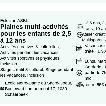
Eclosion ASBL
2,5 ans, 3
Plaines multi-activités
ans, 10 an
pour les enfants de 2,5
Atelier créat
à 12 ans
Multisports
Vacances d
Activités créatives & culturelles,
d'été - 17/
Activités pendant les vacances,
Activités sportives et physiques,
Lundi, Mard
Inclusion
Garderie : 
Stage créatif & culturel, Stage pendant
partir de 7
les vacances, Inclusion
midi.
Ecole Notre-Dame du Sacré-Coeur,
entre 55€ 
Boulevard Lambermont 17, 1030
Schaerbeek