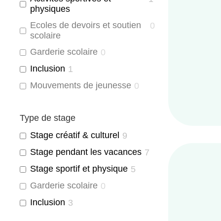
physiques
Ecoles de devoirs et soutien
0
scolaire
Garderie scolaire
0
Inclusion
1
Mouvements de jeunesse
0
Type de stage
Stage créatif & culturel
9
Stage pendant les vacances
7
Stage sportif et physique
5
Garderie scolaire
0
Inclusion
3