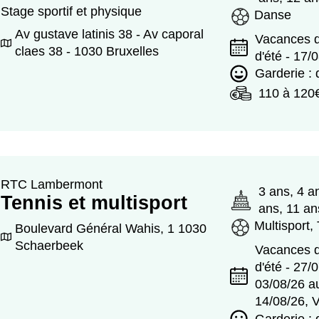
Stage sportif et physique
Danse
Av gustave latinis 38 - Av caporal
Vacances d
claes 38 - 1030 Bruxelles
d'été - 17/
Garderie :
110 à 120
RTC Lambermont
3 ans, 4 a
Tennis et multisport
ans, 11 an
Multisport,
Boulevard Général Wahis, 1 1030
Schaerbeek
Vacances d
d'été - 27/
03/08/26 a
14/08/26, 
Garderie :