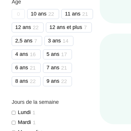
Âge
10 ans
11 ans
0
22
21
12 ans
12 ans et plus
22
7
2,5 ans
3 ans
7
14
4 ans
5 ans
16
17
6 ans
7 ans
21
21
8 ans
9 ans
22
22
Jours de la semaine
Lundi
1
Mardi
1