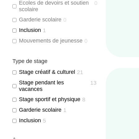
Ecoles de devoirs et soutien
0
scolaire
Garderie scolaire
0
Inclusion
1
Mouvements de jeunesse
0
Type de stage
Stage créatif & culturel
21
Stage pendant les
13
vacances
Stage sportif et physique
8
Garderie scolaire
1
Inclusion
5