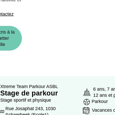
ntactez
ris à la
etter
lle
Xtreme Team Parkour ASBL
6 ans, 7 a
Stage de parkour
12 ans et 
Stage sportif et physique
Parkour
Rue Josaphat 243, 1030
Vacances d
Schaerbeek (Ecole1)