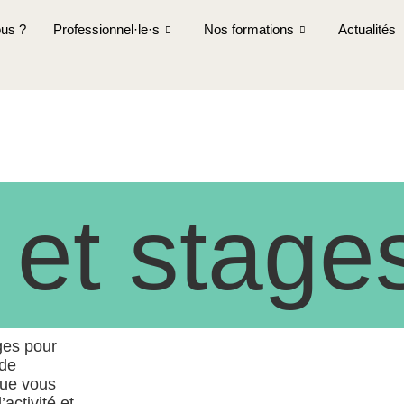
us ?
Professionnel·le·s
Nos formations
Actualités
 et stage
ages pour
 de
que vous
activité et