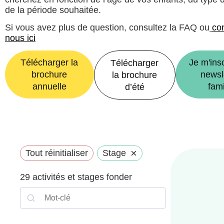
de la période souhaitée.
Si vous avez plus de question, consultez la FAQ ou
co
nous ici
Télécharger la
Je m'insc
Télécharger
brochure
newsl
la brochure
annuelle
fami
d’été
×
Tout réinitialiser
Stage
29
activités et stages fonder